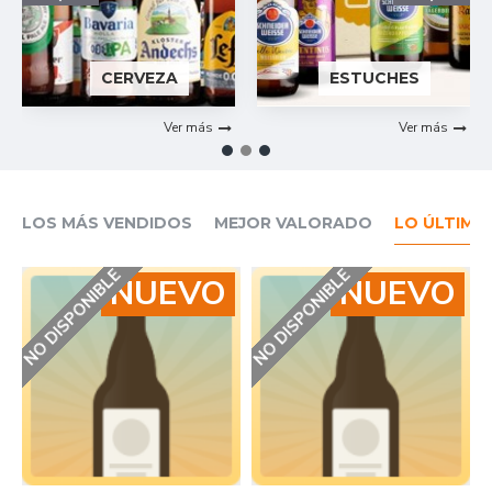
CERVEZA
ESTUCHES
Ver más
Ver más
LOS MÁS VENDIDOS
MEJOR VALORADO
LO ÚLTIMO
NO DISPONIBLE
NO DISPONIBLE
N
NUEVO
NUEVO