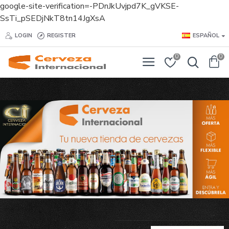
google-site-verification=-PDnJkUvjpd7K_gVKSE-
SsTi_pSEDjNkT8tn14JgXsA
Cerveza
LOGIN
REGISTER
ESPAÑOL
Internacional
0
0