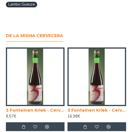
Lambic Gueuze
DE LA MISMA CERVECERA
lga Lambic Gueuze 75 cl.
3 Fonteinen Kriek - Cerveza Belga Lambic 37,5cl
3 Fonteinen Kriek - Cerveza Belga Lambic 75 cl.
8,57€
16,98€
6