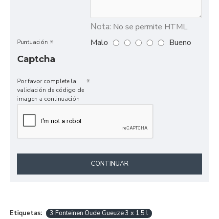
Nota:
No se permite HTML.
Malo
Bueno
Puntuación
Captcha
Por favor complete la
validación de código de
imagen a continuación
CONTINUAR
Etiquetas:
3 Fonteinen Oude Gueuze 3 x 1.5 l