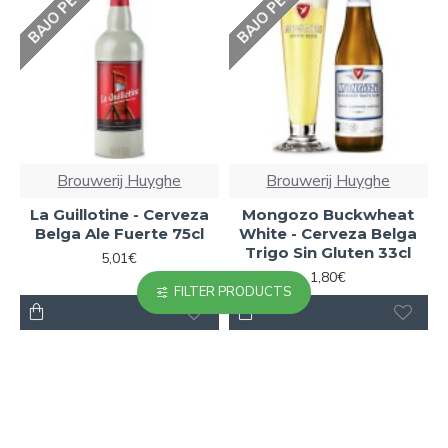
BAJO PEDIDO
BAJO PEDIDO
Brouwerij Huyghe
Brouwerij Huyghe
La Guillotine - Cerveza
Mongozo Buckwheat
Belga Ale Fuerte 75cl
White - Cerveza Belga
Trigo Sin Gluten 33cl
5,01€
1,80€
FILTER PRODUCTS
BAJO PEDIDO
BAJO PEDIDO