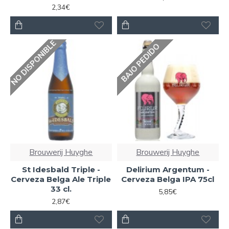
2,34€
NO DISPONIBLE
BAJO PEDIDO
Brouwerij Huyghe
Brouwerij Huyghe
St Idesbald Triple -
Delirium Argentum -
Cerveza Belga Ale Triple
Cerveza Belga IPA 75cl
33 cl.
5,85€
2,87€