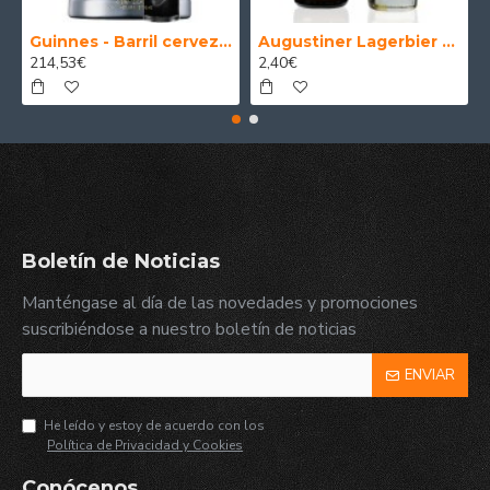
Guinnes - Barril cerveza 30 Litros
Augustiner Lagerbier Hell - Cerveza Alemana Munich Helles Lager 50 cl.
214,53€
2,40€
Boletín de Noticias
Manténgase al día de las novedades y promociones
suscribiéndose a nuestro boletín de noticias
ENVIAR
He leído y estoy de acuerdo con los
Política de Privacidad y Cookies
Conócenos