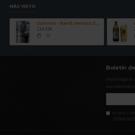
MÁS VISTO
Guinnes - Barril cerveza 30 Litros
214,53€
Boletín de
Manténgase a
suscribiéndos
He leído y es
Política de P