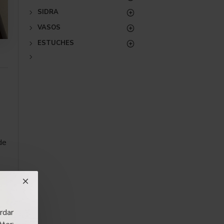
SIDRA
VASOS
ESTUCHES
de
rdar