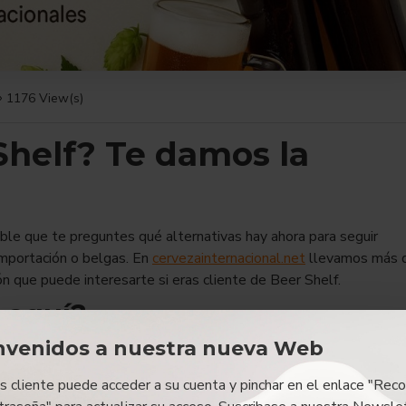
1176 View(s)
Shelf? Te damos la
ible que te preguntes qué alternativas hay ahora para seguir
importación o belgas. En
cervezainternacional.net
llevamos más 
n que puede interesarte si eras cliente de Beer Shelf.
 aquí?
nvenidos a nuestra nueva Web
 y europeas
orporaciones
es cliente puede acceder a su cuenta y pinchar en el enlace "Reco