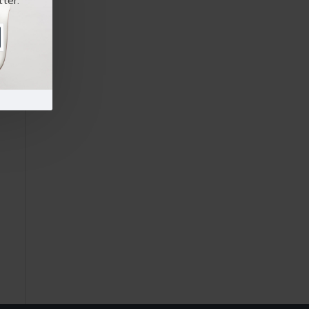
ter:
ón