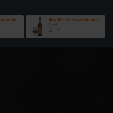
Kwak - Cerveza Belga Ale Fuerte 33 cl.
Eku 28 - Cerveza Alemanya Doppelbock 33 cl.
1,77€
s