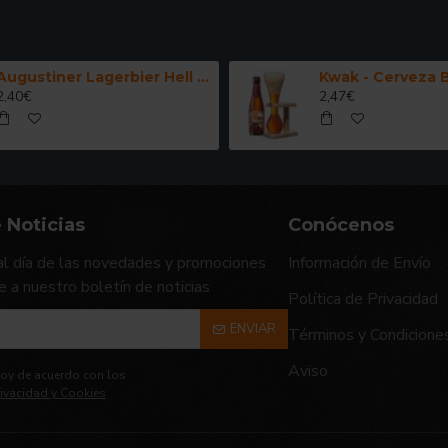
Augustiner Lagerbier Hell - Cerveza Alemana Munich Helles Lager 50 cl.
2,40€
2,47€
 Noticias
Conócenos
l día de las novedades y promociones
Información de Envío
e a nuestro boletín de noticias
Política de Privacidad
ENVIAR
Términos y Condicione
Aviso
toy de acuerdo con los
rivacidad y Cookies