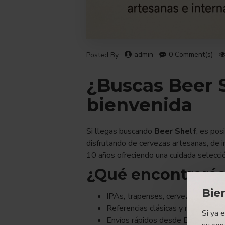
admin
0 Comment(s)
Posted By
¿Buscas Beer 
bienvenida
Si llegas buscando
Beer Shelf
, es pos
disfrutando de cervezas artesanas, de 
10 años ofreciendo una cuidada selecció
¿Qué encontrarás
Bie
IPAs, trapenses, cervezas belgas
Referencias clásicas y nuevas inc
Si ya 
Envíos rápidos desde España