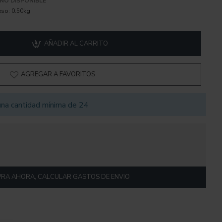
NO DISPONIBLE
eso:
0.50kg
AÑADIR AL CARRITO
AGREGAR A FAVORITOS
una cantidad mínima de 24
RA AHORA, CALCULAR GASTOS DE ENVIO