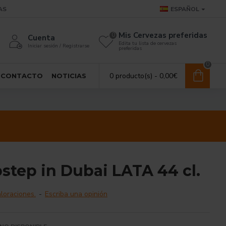
AS
ESPAÑOL
Mis Cervezas preferidas
0
Cuenta
Edita tu lista de cervezas
Iniciar sesión / Registrarse
preferidas
0
0 producto(s) - 0,00€
CONTACTO
NOTICIAS
tep in Dubai LATA 44 cl.
loraciones.
-
Escriba una opinión