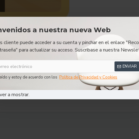
nvenidos a nuestra nueva Web
RESEÑAS
es cliente puede acceder a su cuenta y pinchar en el enlace "Reco
traseña" para actualizar su acceso. Suscribase a nuestra Newslet
ENVIAR
eído y estoy de acuerdo con los
Política de Privacidad y Cookies
ver a mostrar.