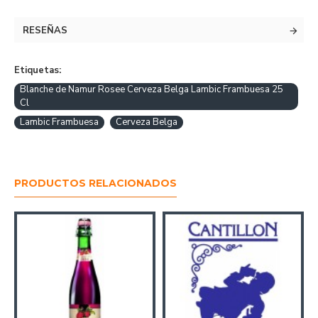
Belga
RESEÑAS
Etiquetas:
Blanche de Namur Rosee Cerveza Belga Lambic Frambuesa 25
Cl
Lambic Frambuesa
Cerveza Belga
PRODUCTOS RELACIONADOS