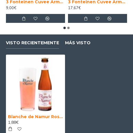
 Imperial 30 Litros
3 Fonteinen Cuvee Armand . Gaston - Cerveza Belga Lambic Gueuze 37,5cl
3 Fonteinen Cuvee Armand . Gaston - Cerveza Belga Lambic Gueuze 75 cl.
9,00€
17,67€
VISTO RECIENTEMENTE
MÁS VISTO
Blanche de Namur Rosee Cerveza Belga Lambic Frambuesa 25 Cl
1,88€