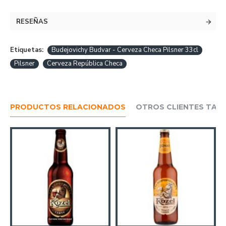
RESEÑAS
Etiquetas:
Budejovichy Budvar - Cerveza Checa Pilsner 33cl
Pilsner
Cerveza República Checa
PRODUCTOS RELACIONADOS
OTROS CLIENTES TAM
r 33 cl.