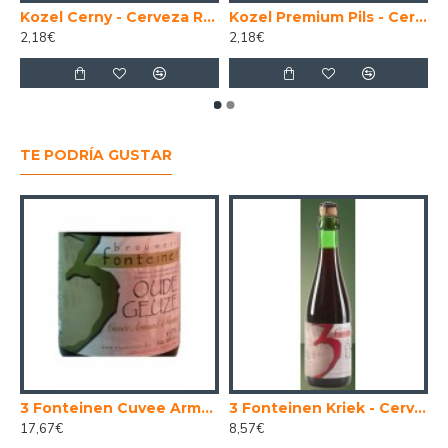
Kozel Cerny - Cerveza Republica Checa Negra 50 cl.
Kozel Premium Pils - Cerveza Checa Lager 50 cl.
2,18€
2,18€
TE PODRÍA GUSTAR
lga Lambic Gueuze 37,5cl
3 Fonteinen Cuvee Armand . Gaston - Cerveza Belga Lambic Gueuze 75 cl.
3 Fonteinen Kriek - Cerveza Belga Lambic 37,5cl
17,67€
8,57€