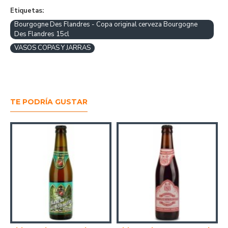
Etiquetas:
Bourgogne Des Flandres - Copa original cerveza Bourgogne
Des Flandres 15cl
VASOS COPAS Y JARRAS
TE PODRÍA GUSTAR