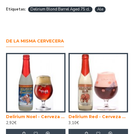
Etiquetas:
Delirium Blond Barrel Aged 75 cl.
Ale
DE LA MISMA CERVECERA
Fuerte 33 cl.
Delirium Noel - Cerveza Belga Temporada Navidad 33 cl.
Delirium Red - Cerveza Belga Lambic 33 cl.
2,92€
3,10€
1