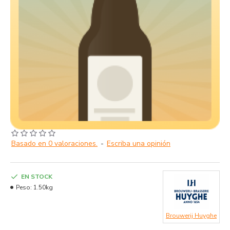
Basado en 0 valoraciones.
-
Escriba una opinión
EN STOCK
Peso:
1.50kg
Brouwerij Huyghe