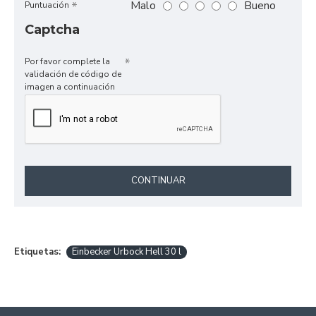
Malo
Bueno
Puntuación
Captcha
Por favor complete la
validación de código de
imagen a continuación
CONTINUAR
Etiquetas:
Einbecker Urbock Hell 30 l