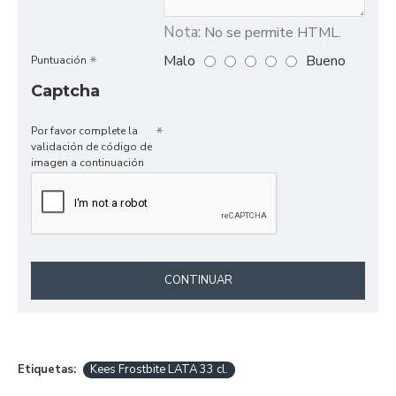
Nota:
No se permite HTML.
Malo
Bueno
Puntuación
Captcha
Por favor complete la
validación de código de
imagen a continuación
CONTINUAR
Etiquetas:
Kees Frostbite LATA 33 cl.