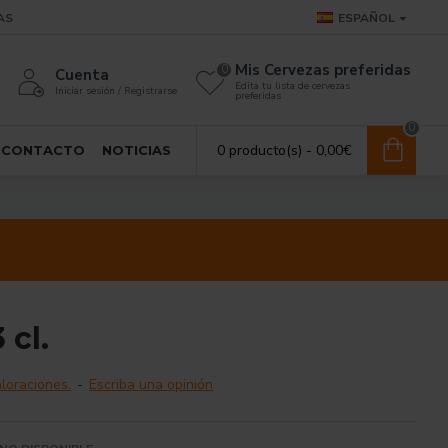
AS
ESPAÑOL
Mis Cervezas preferidas
0
Cuenta
Edita tu lista de cervezas
Iniciar sesión / Registrarse
preferidas
0
0 producto(s) - 0,00€
CONTACTO
NOTICIAS
 cl.
loraciones.
-
Escriba una opinión