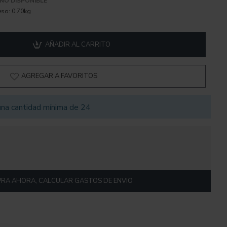
NO DISPONIBLE
eso:
0.70kg
AÑADIR AL CARRITO
AGREGAR A FAVORITOS
una cantidad mínima de 24
RA AHORA, CALCULAR GASTOS DE ENVIO