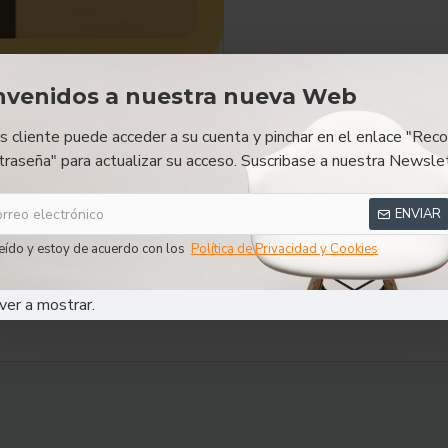
nvenidos a nuestra nueva Web
RESEÑAS
es cliente puede acceder a su cuenta y pinchar en el enlace "Reco
traseña" para actualizar su acceso. Suscribase a nuestra Newslet
ENVIAR
eído y estoy de acuerdo con los
Política de Privacidad y Cookies
ver a mostrar.