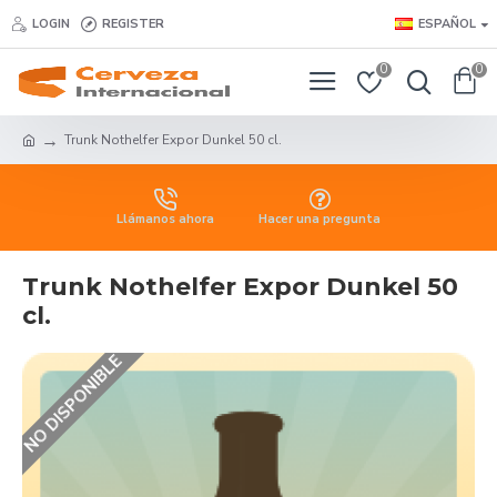
LOGIN
REGISTER
ESPAÑOL
0
0
Trunk Nothelfer Expor Dunkel 50 cl.
Llámanos ahora
Hacer una pregunta
Trunk Nothelfer Expor Dunkel 50
cl.
NO DISPONIBLE