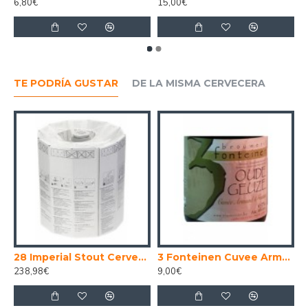
6,80€
15,00€
TE PODRÍA GUSTAR
DE LA MISMA CERVECERA
28 Imperial Stout Cerveza Belga Stout Imperial 30 Litros
3 Fonteinen Cuvee Armand . Gaston - Cerveza Belga Lambic Gueuze 37,5cl
238,98€
9,00€