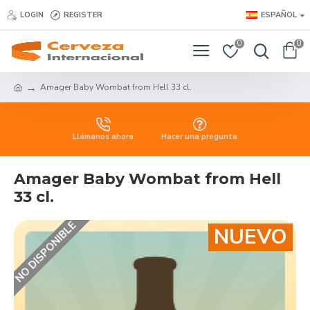
LOGIN
REGISTER
ESPAÑOL
0
0
Amager Baby Wombat from Hell 33 cl.
Llámanos ahora
Hacer una pregunta
Amager Baby Wombat from Hell
33 cl.
NO DISPONIBLE
NUEVO