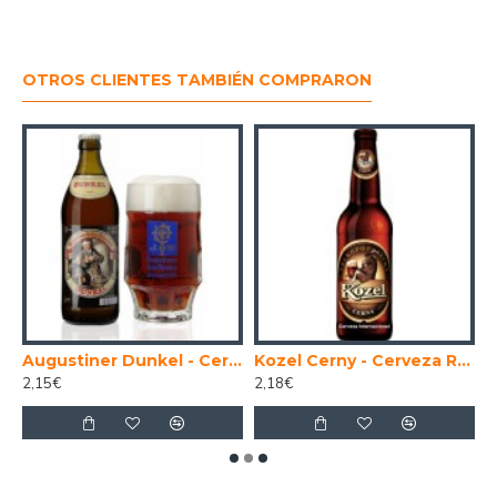
OTROS CLIENTES TAMBIÉN COMPRARON
s Westmalle Tripel y Dubbel 33 cl.
Augustiner Dunkel - Cerveza Alemana Tostada 50 cl.
Kozel Cerny - Cerveza Republica Checa Negra 50 cl.
2,15€
2,18€
2