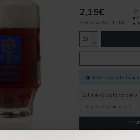
2,15€
T
Precio sin IVA: 1,78€
P
Este producto tiene 
Estimar el costo de envío
COMP