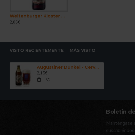
Weltenburger Kloster Barock Dunkel - Cerveza Alemana Tostada 50 cl.
2,06€
VISTO RECIENTEMENTE
MÁS VISTO
Augustiner Dunkel - Cerveza Alemana Tostada 50 cl.
2,15€
Boletín de
Manténgase a
suscribiéndos