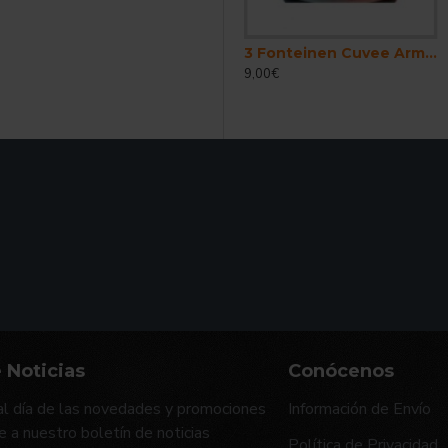
28 Imperial Stout Cerveza Belga Stout Imperial 30 Litros
3 Fonteinen Cuvee Armand . Gaston - Cerveza Belga Lambic Gueuze 37,5cl
238,98€
9,00€
 Noticias
Conócenos
l día de las novedades y promociones
Información de Envío
e a nuestro boletín de noticias
Política de Privacidad