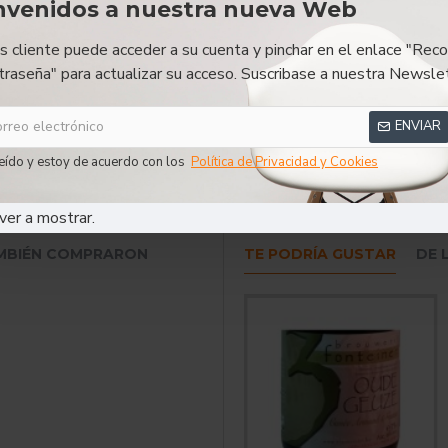
nvenidos a nuestra nueva Web
DESCRIPCIÓN
RESEÑAS
es cliente puede acceder a su cuenta y pinchar en el enlace "Reco
traseña" para actualizar su acceso. Suscribase a nuestra Newslet
unkel - Cerveza Alemana
ENVIAR
eído y estoy de acuerdo con los
Política de Privacidad y Cookies
Dunkel
Cerveza Alemana
ver a mostrar.
AMBIÉN COMPRARON
TE PODRÍA GUSTAR
DE 