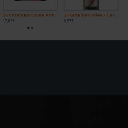
3 Fonteinen Cuvee Armand . Gaston - Cerveza Belga Lambic Gueuze 75 cl.
3 Fonteinen Kriek - Cerveza Belga Lambic 37,5cl
17,67€
8,57€