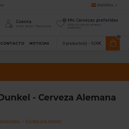
AS
ESPAÑOL
Mis Cervezas preferidas
0
Cuenta
Edita tu lista de cervezas
Iniciar sesión / Registrarse
preferidas
0
0 producto(s) - 0,00€
CONTACTO
NOTICIAS
Dunkel - Cerveza Alemana
l
loraciones.
-
Escriba una opinión