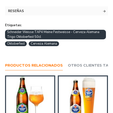
Cerveza Alemana
RESEÑAS
Etiquetas:
Schneider Weisse TAP4 Meine Festweisse - Cerveza Alemana
Trigo Oktoberfest 50cl
Oktoberfest
Cerveza Alemana
PRODUCTOS RELACIONADOS
OTROS CLIENTES TAM