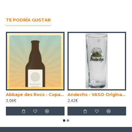
TE PODRÍA GUSTAR
 Imperial 30 Litros
Abbaye des Rocs - Copa original cerveza Abbaye des Rocs
Andechs - VASO Original cerveza Andechs 50 cl.
3,06€
2,42€