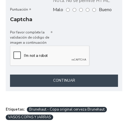
Nota:
No se permite HTML.
Malo
Bueno
Puntuación
Captcha
Por favor complete la
validación de código de
imagen a continuación
CONTINUAR
Etiquetas:
Brunehaut - Copa original cerveza Brunehaut
VASOS COPAS Y JARRAS