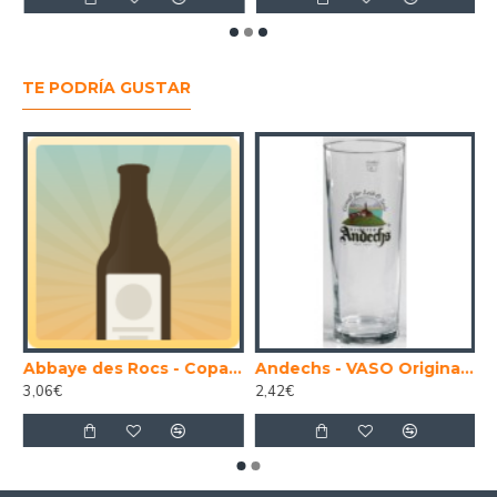
TE PODRÍA GUSTAR
 Imperial 30 Litros
Abbaye des Rocs - Copa original cerveza Abbaye des Rocs
Andechs - VASO Original cerveza Andechs 50 cl.
3,06€
2,42€