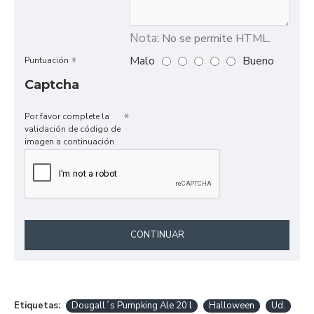
Nota:
No se permite HTML.
Malo
Bueno
Puntuación
Captcha
Por favor complete la
validación de código de
imagen a continuación
CONTINUAR
Etiquetas:
Dougall´s Pumpking Ale 20 l
Halloween
Ud.