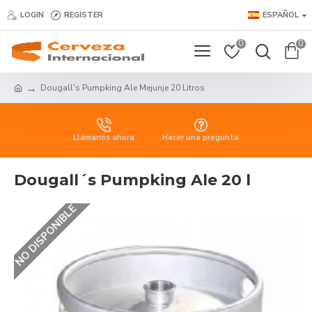
LOGIN
REGISTER
ESPAÑOL
0
0
Dougall's Pumpking Ale Mejunje 20 Litros
Llámanos ahora
Hacer una pregunta
Dougall´s Pumpking Ale 20 l
NO DISPONIBLE