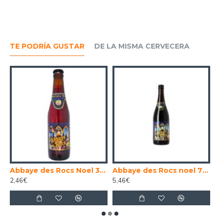
TE PODRÍA GUSTAR
DE LA MISMA CERVECERA
Copa original cerveza Abbaye des Rocs
Abbaye des Rocs Noel 33 cl.
Abbaye des Rocs noel 75 cl.
2,46€
5,46€
2