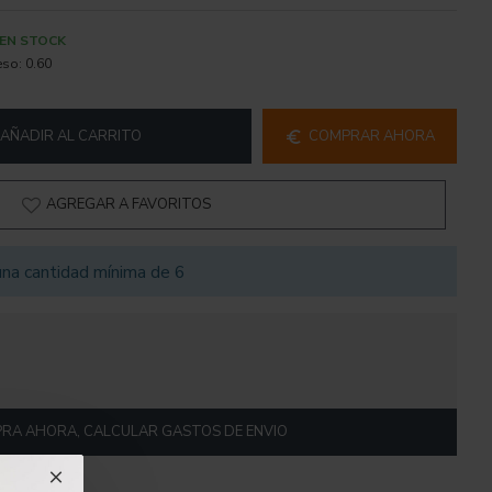
EN STOCK
eso:
0.60
AÑADIR AL CARRITO
COMPRAR AHORA
AGREGAR A FAVORITOS
na cantidad mínima de 6
RA AHORA, CALCULAR GASTOS DE ENVIO