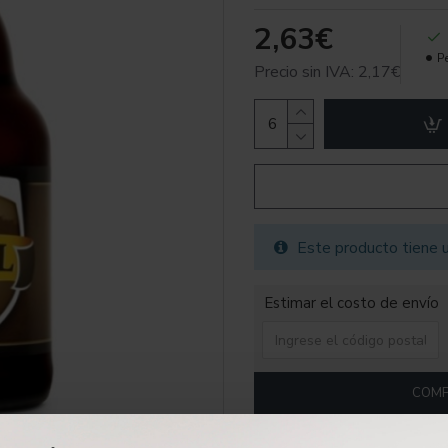
2,63€
P
Precio sin IVA: 2,17€
Este producto tiene u
Estimar el costo de envío
COMP