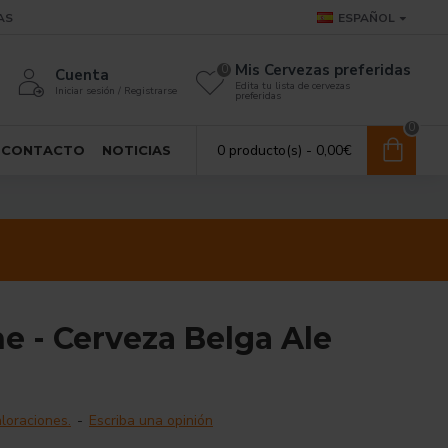
AS
ESPAÑOL
Mis Cervezas preferidas
0
Cuenta
Edita tu lista de cervezas
Iniciar sesión / Registrarse
preferidas
0
0 producto(s) - 0,00€
CONTACTO
NOTICIAS
e - Cerveza Belga Ale
loraciones.
-
Escriba una opinión