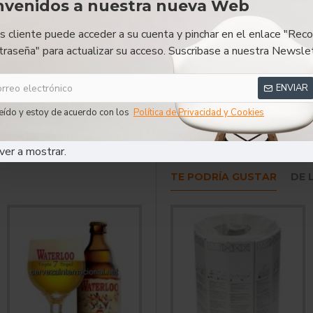
nvenidos a nuestra nueva Web
DESCRIPCIÓN
RESEÑAS
es cliente puede acceder a su cuenta y pinchar en el enlace "Reco
traseña" para actualizar su acceso. Suscribase a nuestra Newslet
Cerveza Belga
ENVIAR
eído y estoy de acuerdo con los
Política de Privacidad y Cookies
Cerveza Belga
ver a mostrar.
TE PODRÍA GUSTAR
DE 