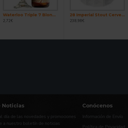
Waterloo Triple 7 Blonde - Cerveza Belga Abadia Triple 33 cl.
28 Imperial Stout Cerveza Belga Stout Imperial 30 Litros
2,72€
238,98€
 Noticias
Conócenos
l día de las novedades y promociones
Información de Envío
e a nuestro boletín de noticias
Política de Privacidad