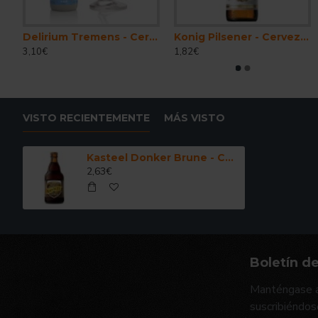
 Forta 33 cl.
Delirium Tremens - Cerveza Belga Ale Fuerte 33 cl.
Konig Pilsener - Cerveza Alemana Pils 33 cl.
3,10€
1,82€
VISTO RECIENTEMENTE
MÁS VISTO
Kasteel Donker Brune - Cerveza Belga Ale Fuerte 33 cl.
2,63€
Boletín de
Manténgase a
suscribiéndos