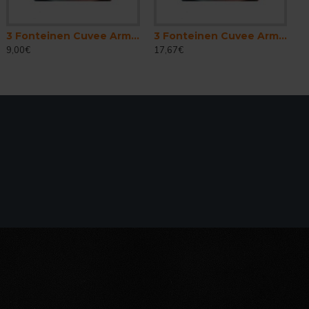
3 Fonteinen Cuvee Armand . Gaston - Cerveza Belga Lambic Gueuze 37,5cl
3 Fonteinen Cuvee Armand . Gaston - Cerveza Belga Lambic Gueuze 75 cl.
9,00€
17,67€