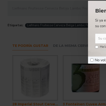
Liefmans Fruitesse Cerveza Belga Lambic Frutas Rojas 
Bie
Si ya 
Etiquetas:
Liefmans Fruitesse Cerveza Belga Lambic Frutas Rojas 2
su con
TE PODRÍA GUSTAR
DE LA MISMA CERVECERA
He l
No vol
28 Imperial Stout Cerveza Belga Stout Imperial 30 Litros
3 Fontein