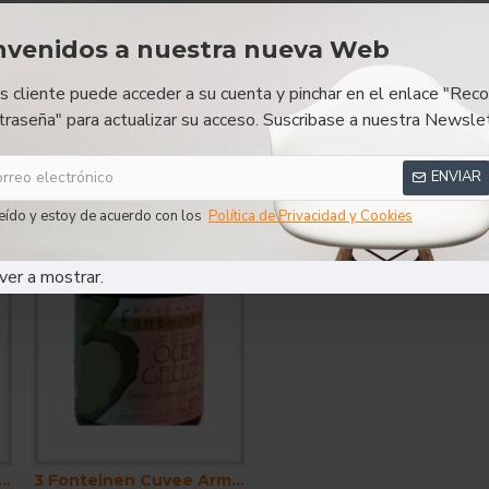
20 L - Lambic Frutas Rojas - KeyKeg Cerveza Belga
nvenidos a nuestra nueva Web
es cliente puede acceder a su cuenta y pinchar en el enlace "Reco
0 L
Lambic Frutas Rojas
KeyKeg Cerveza Belga
traseña" para actualizar su acceso. Suscribase a nuestra Newslet
ENVIAR
eído y estoy de acuerdo con los
Política de Privacidad y Cookies
ver a mostrar.
en Cuvee Armand . Gaston - Cerveza Belga Lambic Gueuze 37,5cl
3 Fonteinen Cuvee Armand . Gaston - Cerveza Belga Lambic Gueuze 75 cl.