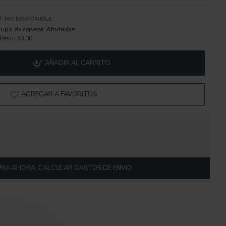
NO DISPONIBLE
Tipo de cerveza:
Afrutadas
Peso:
30.00
AÑADIR AL CARRITO
AGREGAR A FAVORITOS
RA AHORA, CALCULAR GASTOS DE ENVIO