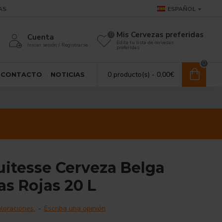
AS
ESPAÑOL
Mis Cervezas preferidas
0
Cuenta
Edita tu lista de cervezas
Iniciar sesión / Registrarse
preferidas
0
0 producto(s) - 0,00€
CONTACTO
NOTICIAS
uitesse Cerveza Belga
s Rojas 20 L
loraciones.
-
Escriba una opinión