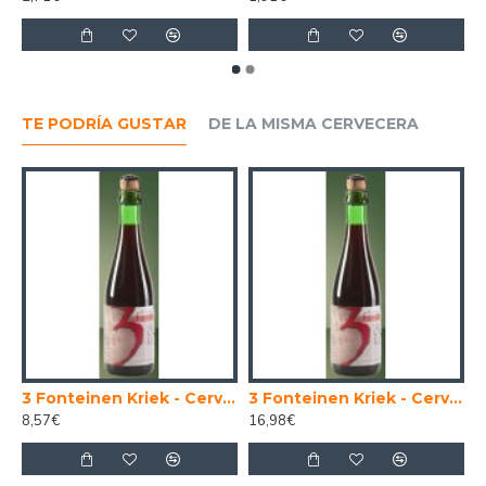
TE PODRÍA GUSTAR
DE LA MISMA CERVECERA
lga Lambic Gueuze 75 cl.
3 Fonteinen Kriek - Cerveza Belga Lambic 37,5cl
3 Fonteinen Kriek - Cerveza Belga Lambic 75 cl.
8,57€
16,98€
6