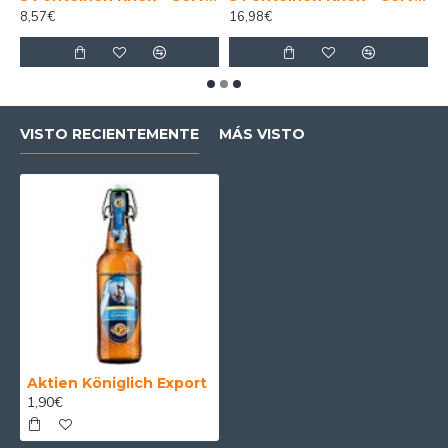
8,57€
16,98€
6
VISTO RECIENTEMENTE
MÁS VISTO
Aktien Königlich Export
1,90€