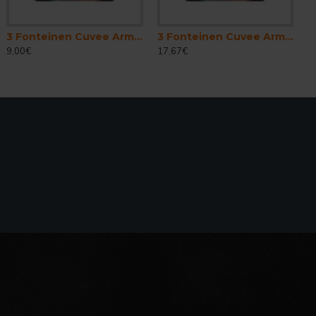
3 Fonteinen Cuvee Armand . Gaston - Cerveza Belga Lambic Gueuze 37,5cl
3 Fonteinen Cuvee Armand . Gaston - Cerveza Belga Lambic Gueuze 75 cl.
9,00€
17,67€