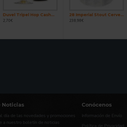
Duvel Tripel Hop Cashmere Cerveza Belga Ale Fuerte 33 Cl
28 Imperial Stout Cerveza Belga Stout Imperial 30 Litros
2,70€
238,98€
 Noticias
Conócenos
l día de las novedades y promociones
Información de Envío
e a nuestro boletín de noticias
Política de Privacidad