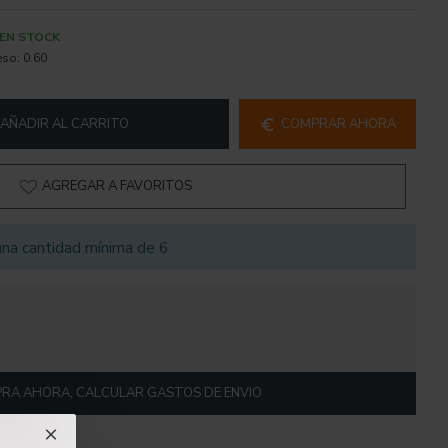
EN STOCK
eso:
0.60
AÑADIR AL CARRITO
COMPRAR AHORA
AGREGAR A FAVORITOS
na cantidad mínima de 6
RA AHORA, CALCULAR GASTOS DE ENVIO