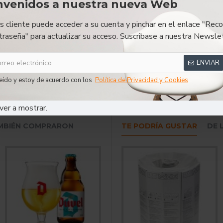
nvenidos a nuestra nueva Web
DESCRIPCIÓN
RESEÑAS
es cliente puede acceder a su cuenta y pinchar en el enlace "Reco
traseña" para actualizar su acceso. Suscribase a nuestra Newslet
rveza Belga
ENVIAR
eído y estoy de acuerdo con los
Política de Privacidad y Cookies
Cerveza Belga
ver a mostrar.
AMBIÉN COMPRARON
TE PODRÍA GUSTAR
DE 