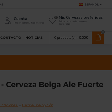
AS
ESPAÑOL
Mis Cervezas preferidas
0
Cuenta
Edita tu lista de cervezas
Iniciar sesión / Registrarse
preferidas
0
0 producto(s) - 0,00€
CONTACTO
NOTICIAS
- Cerveza Belga Ale Fuerte
loraciones.
-
Escriba una opinión