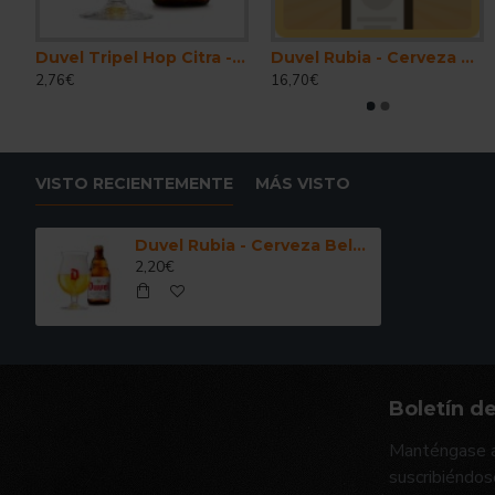
fe - Cerveza Belga Rubia Ale Fuerte 33 cl.
Duvel Tripel Hop Citra - Cerveza Belga Ale Fuerte 33 cl.
Duvel Rubia - Cerveza Belga Ale Fuerte 150 cl.
2,76€
16,70€
VISTO RECIENTEMENTE
MÁS VISTO
Duvel Rubia - Cerveza Belga Ale Fuerte 33 cl.
2,20€
Boletín de
Manténgase a
suscribiéndos