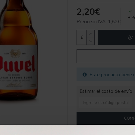
2,20€
P
Precio sin IVA: 1,82€
Este producto tiene u
Estimar el costo de envío
COMP