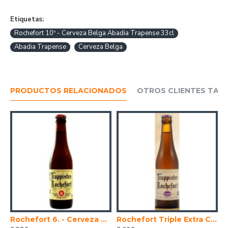
Etiquetas:
Rochefort 10º - Cerveza Belga Abadia Trapense 33cl
Abadia Trapense
Cerveza Belga
PRODUCTOS RELACIONADOS
OTROS CLIENTES TAM
3 cl.
Rochefort 6. - Cerveza Belga Trapense 33 cl.
Rochefort Triple Extra Cerveza Belga Abadia Trapense 33 Cl