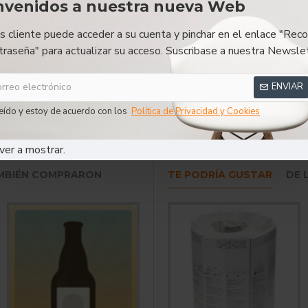
nvenidos a nuestra nueva Web
DESCRIPCIÓN
RESEÑAS
es cliente puede acceder a su cuenta y pinchar en el enlace "Reco
traseña" para actualizar su acceso. Suscribase a nuestra Newslet
badia Trapense - Cerveza Belga
ENVIAR
eído y estoy de acuerdo con los
Política de Privacidad y Cookies
Abadia Trapense
Cerveza Belga
ver a mostrar.
AMBIÉN COMPRARON
TE PODRÍA GUSTAR
DE 