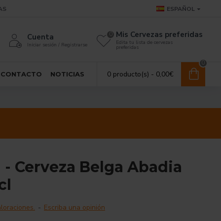
AS
ESPAÑOL
Mis Cervezas preferidas
0
Cuenta
Edita tu lista de cervezas
Iniciar sesión / Registrarse
preferidas
0
0 producto(s) - 0,00€
CONTACTO
NOTICIAS
 - Cerveza Belga Abadia
cl
loraciones.
-
Escriba una opinión