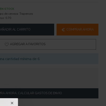
EN STOCK
ipo de cerveza:
Trapenses
eso:
0.70
AÑADIR AL CARRITO
COMPRAR AHORA
AGREGAR A FAVORITOS
na cantidad mínima de 6
RA AHORA, CALCULAR GASTOS DE ENVIO