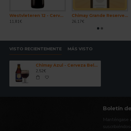
efort 10. - Cerveza Belga Abadia Trapense 33 cl.
Westvleteren 12 - Cerveza Belga Abadia Trapense 33 cl.
Chimay Grande Reserve Azul - Cerveza Belga Abadia Trapense 150 cl.
11,81€
26,17€
VISTO RECIENTEMENTE
MÁS VISTO
Chimay Azul - Cerveza Belga Abadia Trapense 33 cl.
2,52€
Boletín de
Manténgase a
suscribiéndos