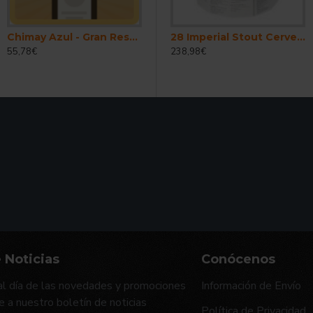
Chimay Azul - Gran Reserva - Cerveza Belga Trapense 3 litros
28 Imperial Stout Cerveza Belga Stout Imperial 30 Litros
55,78€
238,98€
 Noticias
Conócenos
l día de las novedades y promociones
Información de Envío
e a nuestro boletín de noticias
Política de Privacidad