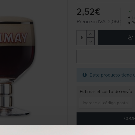
2,52€
T
Precio sin IVA: 2,08€
P
Este producto tiene u
Estimar el costo de envío
COMP