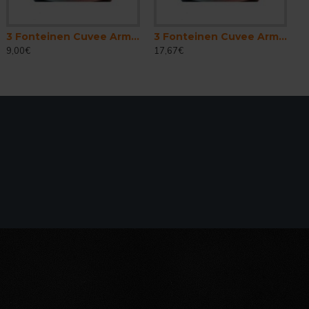
3 Fonteinen Cuvee Armand . Gaston - Cerveza Belga Lambic Gueuze 37,5cl
3 Fonteinen Cuvee Armand . Gaston - Cerveza Belga Lambic Gueuze 75 cl.
9,00€
17,67€