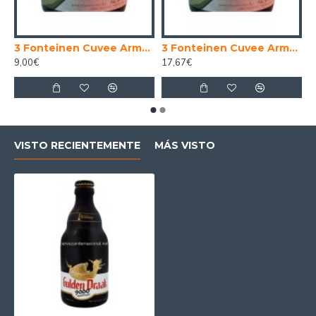
 Imperial 30 Litros
3 Fonteinen Cuvee Armand . Gaston - Cerveza Belga Lambic Gueuze 37,5cl
3 Fonteinen Cuvee Armand . Gaston - Cerveza Belga Lambic Gueuze 75 cl.
9,00€
17,67€
VISTO RECIENTEMENTE
MÁS VISTO