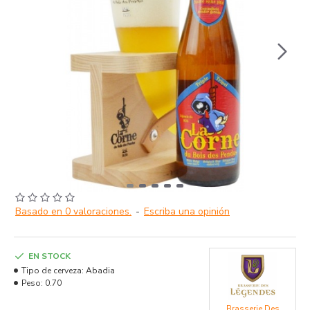
Basado en 0 valoraciones.
-
Escriba una opinión
EN STOCK
Tipo de cerveza:
Abadia
Peso:
0.70
Brasserie Des