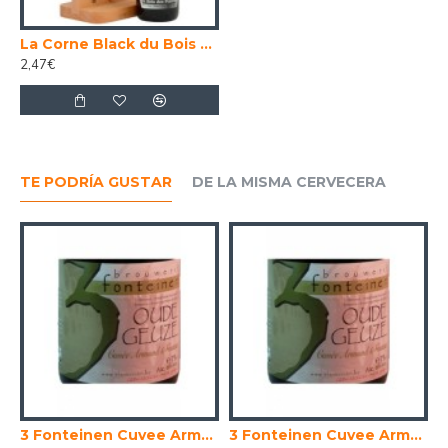
La Corne Black du Bois des Pendus Cerveza Belga Ale Oscura Fuerte 33 Cl
2,47€
TE PODRÍA GUSTAR
DE LA MISMA CERVECERA
 Imperial 30 Litros
3 Fonteinen Cuvee Armand . Gaston - Cerveza Belga Lambic Gueuze 37,5cl
3 Fonteinen Cuvee Armand . Gaston - Cerveza Belga Lambic Gueuze 75 cl.