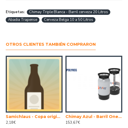
Etiquetas:
Chimay Triple Blanca - Barril cerveza 20 Litros
Abadia Trapense
Cerveza Belga 10 a 50 Litros
OTROS CLIENTES TAMBIÉN COMPRARON
 Festweisse - Cerveza Alemana Trigo Oktoberfest 50 cl.
Samichlaus - Copa original cerveza Samichlaus 20cl
Chimay Azul - Barril One Way cerveza Belga Abadia Trapense 20 Litros
2,18€
153,67€
2