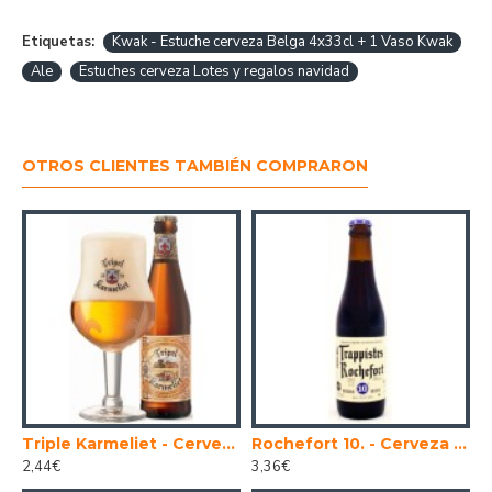
Etiquetas:
Kwak - Estuche cerveza Belga 4x33cl + 1 Vaso Kwak
Ale
Estuches cerveza Lotes y regalos navidad
OTROS CLIENTES TAMBIÉN COMPRARON
nse 33 cl.
Triple Karmeliet - Cerveza Belga Ale Forta 33 cl.
Rochefort 10. - Cerveza Belga Abadia Trapense 33 cl.
2,44€
3,36€
2