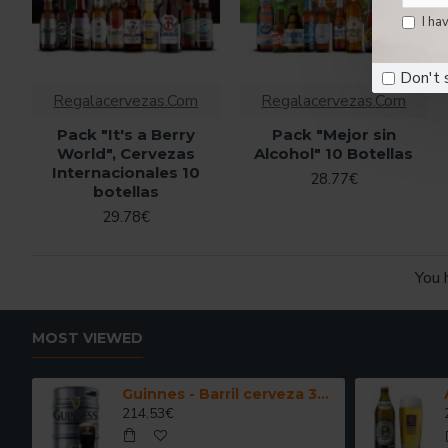
I ha
Don't 
Regalacervezas.Com
Regalacervezas.Com
Pack "It's a Berry
Pack "Mejor sin
World", Cervezas
Alcohol" 10 Botellas
Internacionales 10
28.77€
botellas
29.78€
You 
MOST VIEWED
Guinnes - Barril cerveza 30 Litros
214.53€