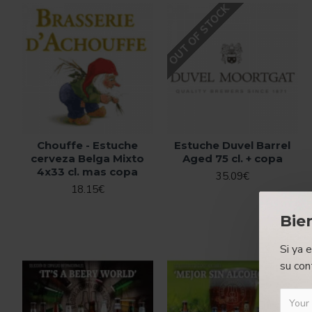
OUT OF STOCK
Chouffe - Estuche
Estuche Duvel Barrel
cerveza Belga Mixto
Aged 75 cl. + copa
4x33 cl. mas copa
35.09€
18.15€
Bie
Si ya 
su con