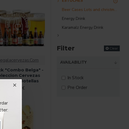
ESTUCHES
Beer Cases Lots and christmas gifts
Energy Drink
Karamalz Energy Drink
Filter
Clear
egalacervezas.Com
AVAILABILITY
k "Combo Belga" -
eleccion Cervezas
In Stock
elgas 10 Botellas
Pre Order
30.27€
rdar
E-ORDER
ter: