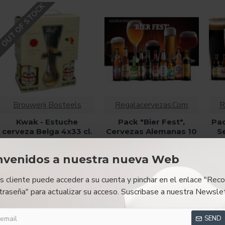
OUT OF STOCK
Brouwerij Bosteels
Regalacervezas.Com
R
Kwak - Estuche
Pack "Bier Fest",
Pac
cerveza Belga 4x33 cl.
Cervezas Alemanas 10
S
+ 1 Vaso Kwak
botellas
B
30.01€
25.98€
nvenidos a nuestra nueva Web
OUT OF STOCK
es cliente puede acceder a su cuenta y pinchar en el enlace "Reco
PR
traseña" para actualizar su acceso. Suscribase a nuestra Newslet
SEND