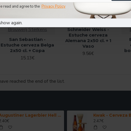
ve read and agree to the
Privacy Policy
show again.
Brouwerij Sterkens
Schneider Weiss -
Estuche cerveza
San Sebastian -
Alemana 2x50 cl. + 1
Estuche cerveza Belga
Vaso
2x50 cl. + Copa
bo
9.56€
15.13€
have reached the end of the list.
Augustiner Lagerbier Hell - Cerveza Alemana Munich Helles Lager 50 cl.
2.40€
2.47€