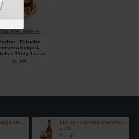
Brasserie Lefebvre
Barbar - Estuche
cerveza belga 4
tellas 33cl y 1 vaso
16.20€
Kwak - Cerveza Belga Ale Fuerte 33 cl.
Eku 28 - Cerveza Alemanya Doppelbock 33 cl.
1.77€