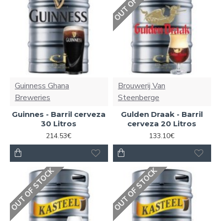
Guinness Ghana
Brouwerij Van
Breweries
Steenberge
Guinnes - Barril cerveza
Gulden Draak - Barril
30 Litros
cerveza 20 Litros
214.53€
133.10€
OUT OF STOCK
OUT OF STOCK