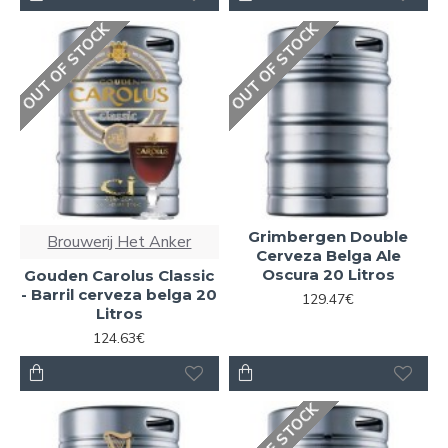
OUT OF STOCK
OUT OF STOCK
Grimbergen Double
Brouwerij Het Anker
Cerveza Belga Ale
Oscura 20 Litros
Gouden Carolus Classic
- Barril cerveza belga 20
129.47€
Litros
124.63€
OUT OF STOCK