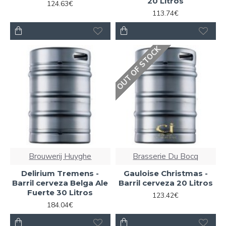
20 Litros
124.63€
113.74€
OUT OF STOCK
Brouwerij Huyghe
Brasserie Du Bocq
Delirium Tremens -
Gauloise Christmas -
Barril cerveza Belga Ale
Barril cerveza 20 Litros
Fuerte 30 Litros
123.42€
184.04€