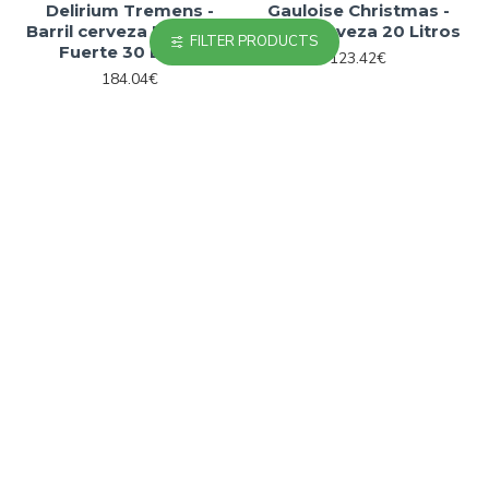
Delirium Tremens -
Gauloise Christmas -
Barril cerveza Belga Ale
Barril cerveza 20 Litros
FILTER PRODUCTS
Fuerte 30 Litros
123.42€
184.04€
OUT OF STOCK
OUT OF STOCK
Grimbergen Double
Brouwerij Het Anker
Cerveza Belga Ale
Oscura 20 Litros
Gouden Carolus Classic
- Barril cerveza belga 20
129.47€
Litros